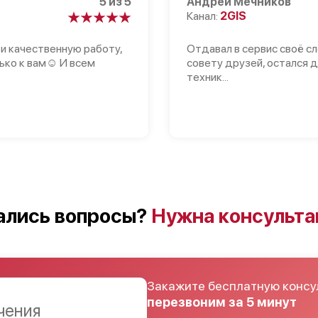
5 из 5
Андрей Мечников
Канал:
2GIS
 и качественную работу,
Отдавал в сервис своё с
ько к вам☺️ И всем
совету друзей, остался д
техник...
ались вопросы?
Нужна консульта
Закажите бесплатную консу
перезвоним за 5 минут
чения