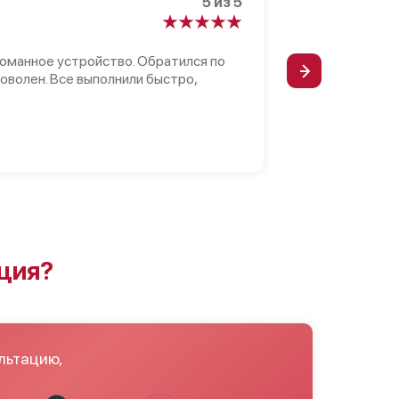
5 из 5
Григорий П
Канал:
2GIS
ломанное устройство. Обратился по
оволен. Все выполнили быстро,
ция?
льтацию,