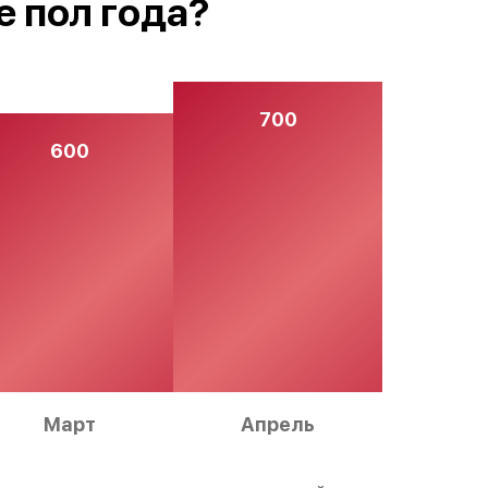
е пол года?
700
600
Март
Апрель